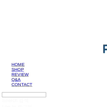
POTENTIAL LAB
HOME
SHOP
REVIEW
Q&A
CONTACT
Search
검색
Log In
로그인