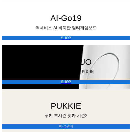
AI-Go19
맥세비스 AI 바둑판 멀티게임보드
SHOP
rootique DUO
루티끄 헤어토닉 어플리케이터
SHOP
PUKKIE
푸키 포시즌 펫카 시즌2
예약구매