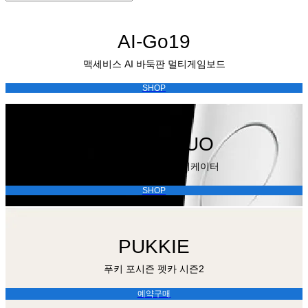
AI-Go19
맥세비스 AI 바둑판 멀티게임보드
SHOP
rootique DUO
루티끄 헤어토닉 어플리케이터
SHOP
PUKKIE
푸키 포시즌 펫카 시즌2
예약구매