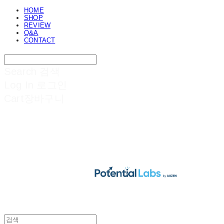
HOME
SHOP
REVIEW
Q&A
CONTACT
Search
검색
Log In
로그인
Cart
장바구니
POTENTIAL LABS