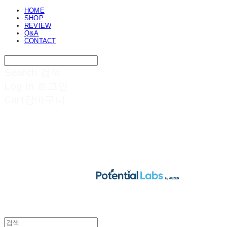
HOME
SHOP
REVIEW
Q&A
CONTACT
Search
검색
Log In
로그인
Cart
장바구니
POTENTIAL LABS