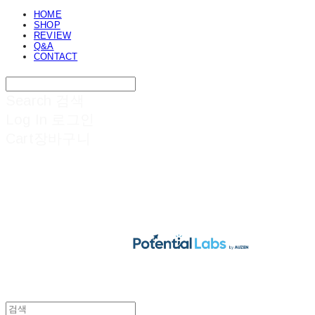
HOME
SHOP
REVIEW
Q&A
CONTACT
Search
검색
Log In
로그인
Cart
장바구니
POTENTIAL LABS