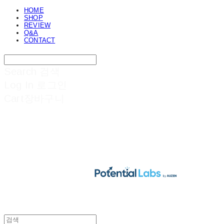
HOME
SHOP
REVIEW
Q&A
CONTACT
Search
검색
Log In
로그인
Cart
장바구니
POTENTIAL LABS