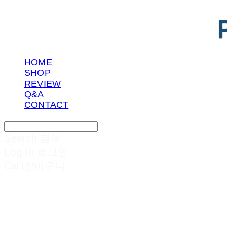
HOME
SHOP
REVIEW
Q&A
CONTACT
Search
검색
Log In
로그인
Cart
장바구니