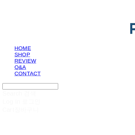
HOME
SHOP
REVIEW
Q&A
CONTACT
Search
검색
Log In
로그인
Cart
장바구니