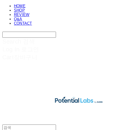
HOME
SHOP
REVIEW
Q&A
CONTACT
Search
검색
Log In
로그인
Cart
장바구니
POTENTIAL LABS