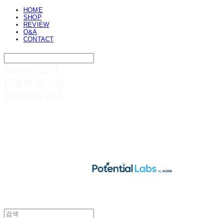
HOME
SHOP
REVIEW
Q&A
CONTACT
Search
검색
Log In
로그인
Cart
장바구니
POTENTIAL LABS