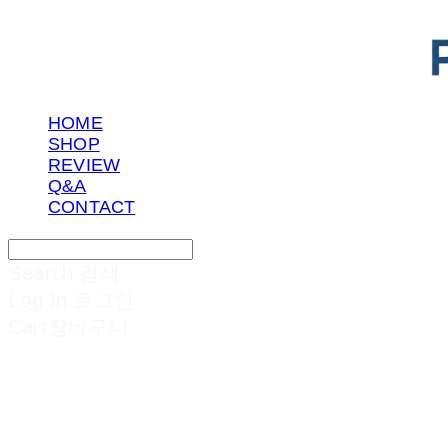
HOME
SHOP
REVIEW
Q&A
CONTACT
Search
검색
Log In
로그인
Cart
장바구니