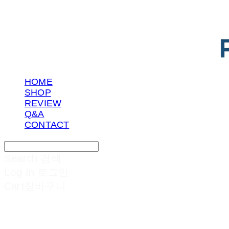
HOME
SHOP
REVIEW
Q&A
CONTACT
Search
검색
Log In
로그인
Cart
장바구니