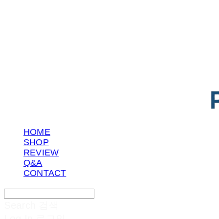
POTENTIAL LAB
HOME
SHOP
REVIEW
Q&A
CONTACT
Search
검색
Log In
로그인