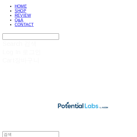
HOME
SHOP
REVIEW
Q&A
CONTACT
Search
검색
Log In
로그인
Cart
장바구니
POTENTIAL LABS