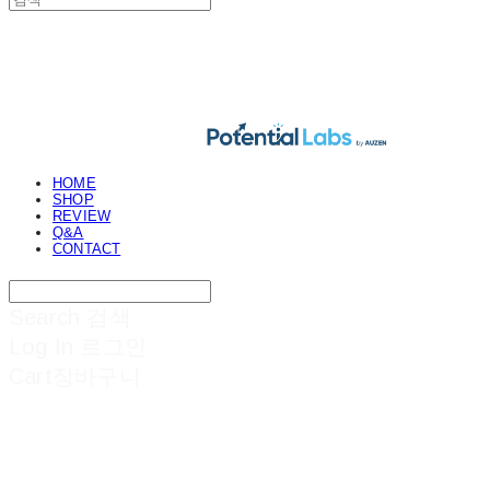
POTENTIAL LABS
HOME
SHOP
REVIEW
Q&A
CONTACT
Search
검색
Log In
로그인
Cart
장바구니
POTENTIAL LABS