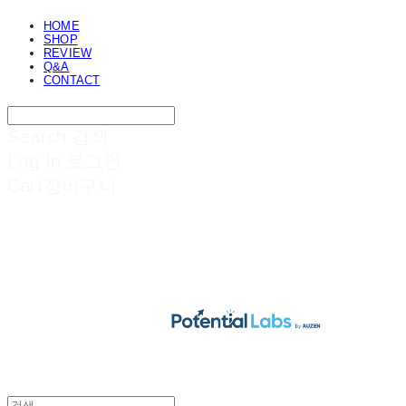
HOME
SHOP
REVIEW
Q&A
CONTACT
Search
검색
Log In
로그인
Cart
장바구니
POTENTIAL LABS