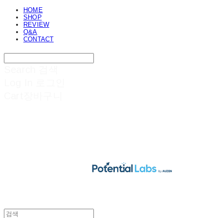
HOME
SHOP
REVIEW
Q&A
CONTACT
Search
검색
Log In
로그인
Cart
장바구니
POTENTIAL LABS