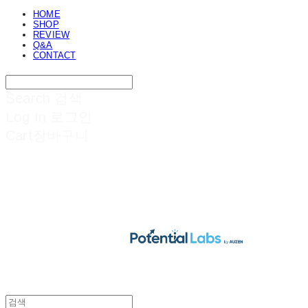
HOME
SHOP
REVIEW
Q&A
CONTACT
Search
검색
Log In
로그인
Cart
장바구니
POTENTIAL LABS