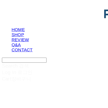
HOME
SHOP
REVIEW
Q&A
CONTACT
Search
검색
Log In
로그인
Cart
장바구니