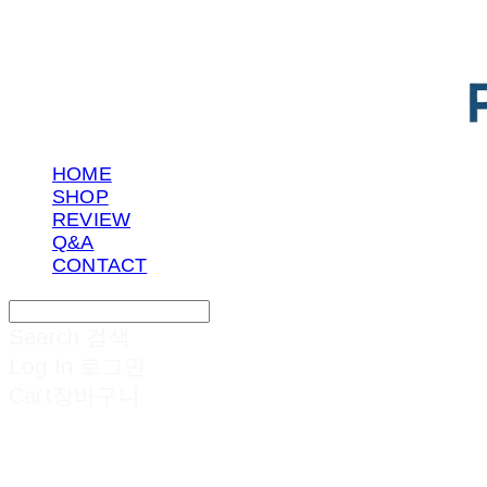
HOME
SHOP
REVIEW
Q&A
CONTACT
Search
검색
Log In
로그인
Cart
장바구니