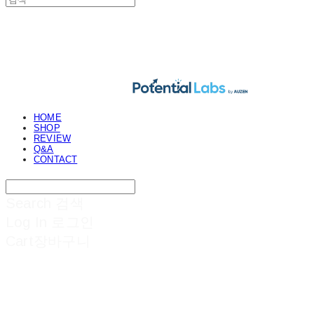
POTENTIAL LABS
HOME
SHOP
REVIEW
Q&A
CONTACT
Search
검색
Log In
로그인
Cart
장바구니
POTENTIAL LABS