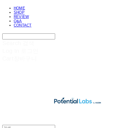
HOME
SHOP
REVIEW
Q&A
CONTACT
Search
검색
Log In
로그인
Cart
장바구니
POTENTIAL LABS