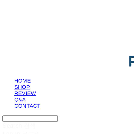
POTENTIAL LAB
HOME
SHOP
REVIEW
Q&A
CONTACT
Search
검색
Log In
로그인