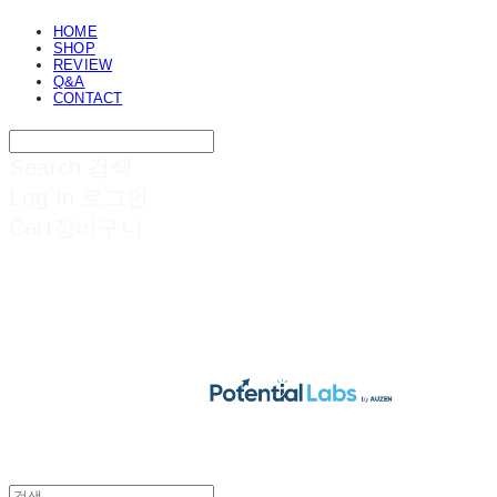
HOME
SHOP
REVIEW
Q&A
CONTACT
Search
검색
Log In
로그인
Cart
장바구니
POTENTIAL LABS