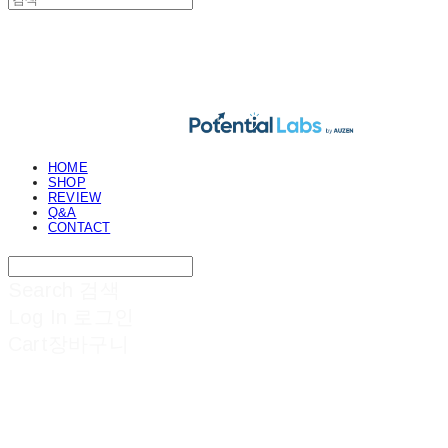
POTENTIAL LABS
HOME
SHOP
REVIEW
Q&A
CONTACT
Search
검색
Log In
로그인
Cart
장바구니
POTENTIAL LABS