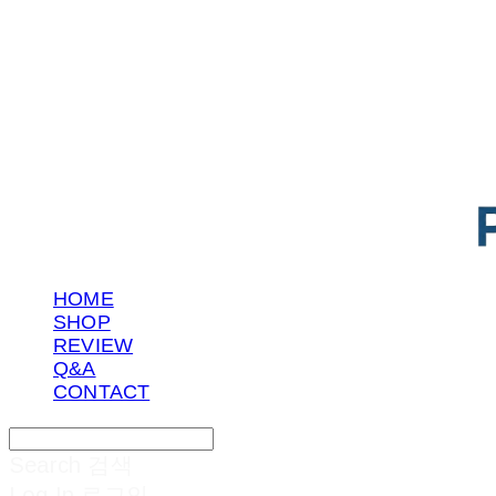
POTENTIAL LAB
HOME
SHOP
REVIEW
Q&A
CONTACT
Search
검색
Log In
로그인