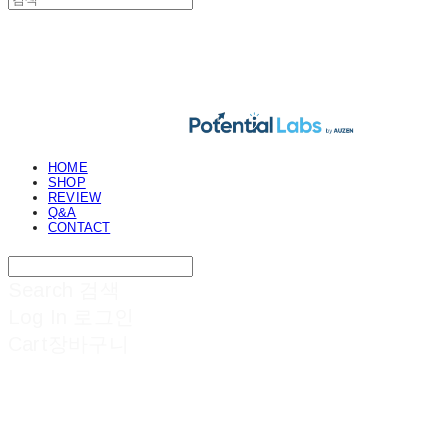
POTENTIAL LABS
HOME
SHOP
REVIEW
Q&A
CONTACT
Search
검색
Log In
로그인
Cart
장바구니
POTENTIAL LABS