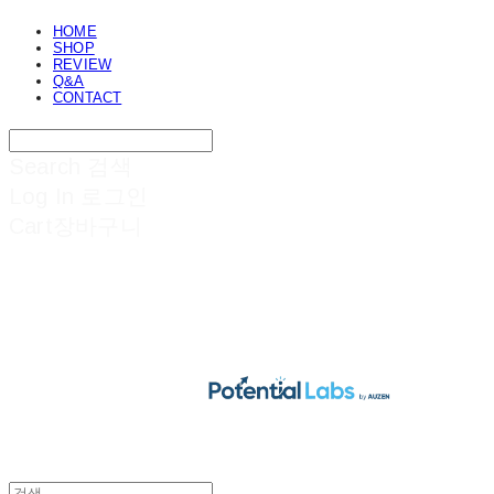
HOME
SHOP
REVIEW
Q&A
CONTACT
Search
검색
Log In
로그인
Cart
장바구니
POTENTIAL LABS