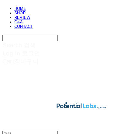
HOME
SHOP
REVIEW
Q&A
CONTACT
Search
검색
Log In
로그인
Cart
장바구니
POTENTIAL LABS