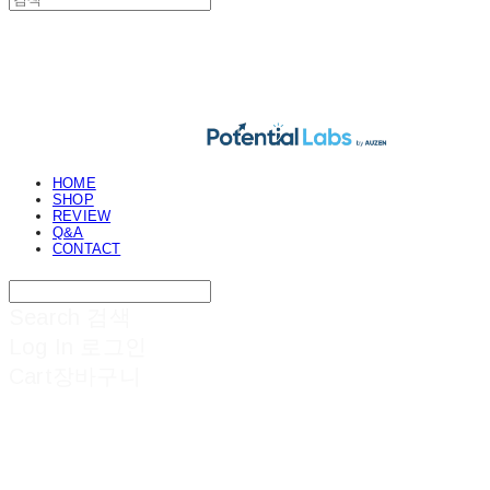
POTENTIAL LABS
HOME
SHOP
REVIEW
Q&A
CONTACT
Search
검색
Log In
로그인
Cart
장바구니
POTENTIAL LABS