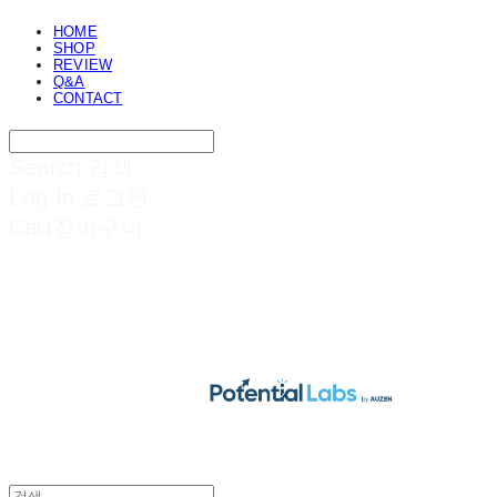
HOME
SHOP
REVIEW
Q&A
CONTACT
Search
검색
Log In
로그인
Cart
장바구니
POTENTIAL LABS