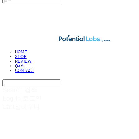
POTENTIAL LABS
HOME
SHOP
REVIEW
Q&A
CONTACT
Search
검색
Log In
로그인
Cart
장바구니
POTENTIAL LABS