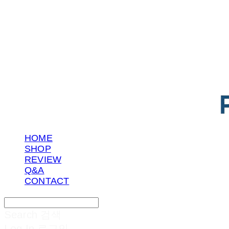
POTENTIAL LAB
HOME
SHOP
REVIEW
Q&A
CONTACT
Search
검색
Log In
로그인