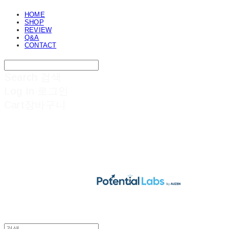
HOME
SHOP
REVIEW
Q&A
CONTACT
Search
검색
Log In
로그인
Cart
장바구니
POTENTIAL LABS