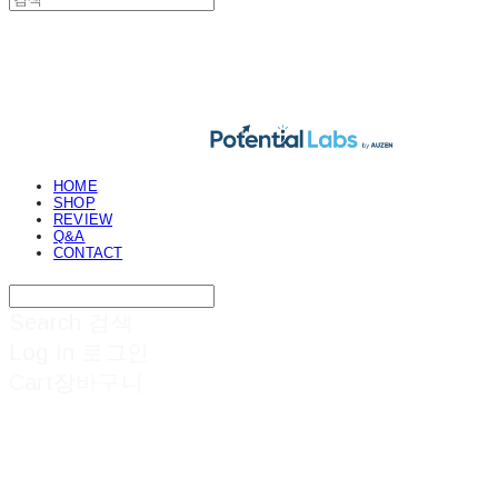
POTENTIAL LABS
HOME
SHOP
REVIEW
Q&A
CONTACT
Search
검색
Log In
로그인
Cart
장바구니
POTENTIAL LABS