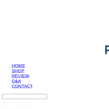
POTENTIAL LAB
HOME
SHOP
REVIEW
Q&A
CONTACT
Search
검색
Log In
로그인