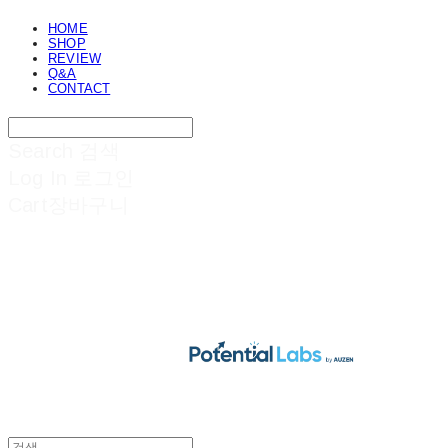
HOME
SHOP
REVIEW
Q&A
CONTACT
Search
검색
Log In
로그인
Cart
장바구니
POTENTIAL LABS