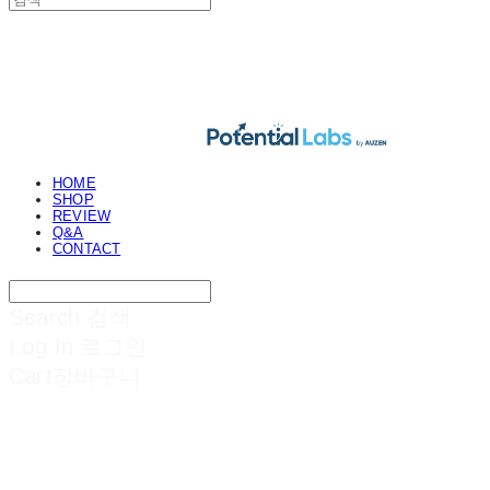
POTENTIAL LABS
HOME
SHOP
REVIEW
Q&A
CONTACT
Search
검색
Log In
로그인
Cart
장바구니
POTENTIAL LABS