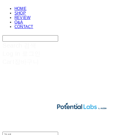
HOME
SHOP
REVIEW
Q&A
CONTACT
Search
검색
Log In
로그인
Cart
장바구니
POTENTIAL LABS