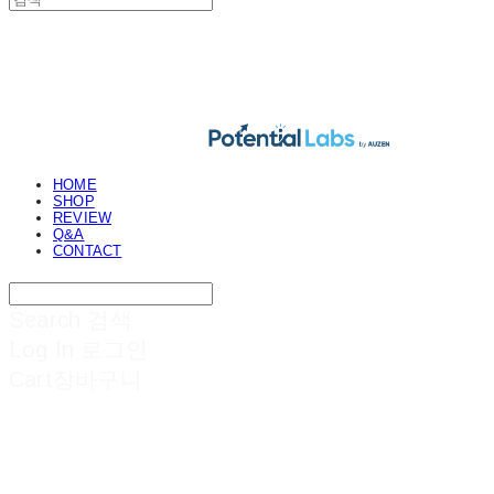
POTENTIAL LABS
HOME
SHOP
REVIEW
Q&A
CONTACT
Search
검색
Log In
로그인
Cart
장바구니
POTENTIAL LABS