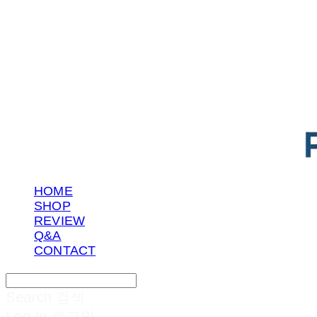
POTENTIAL LAB
HOME
SHOP
REVIEW
Q&A
CONTACT
Search
검색
Log In
로그인