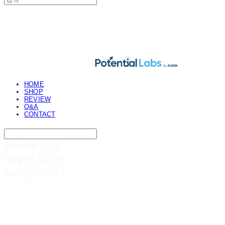
POTENTIAL LABS
HOME
SHOP
REVIEW
Q&A
CONTACT
Search
검색
Log In
로그인
Cart
장바구니
POTENTIAL LABS