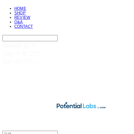
HOME
SHOP
REVIEW
Q&A
CONTACT
Search
검색
Log In
로그인
Cart
장바구니
POTENTIAL LABS