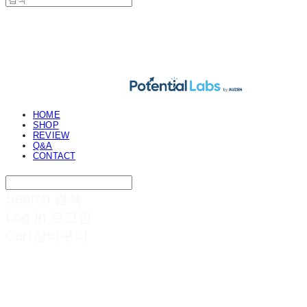
POTENTIAL LABS
HOME
SHOP
REVIEW
Q&A
CONTACT
Search
검색
Log In
로그인
Cart
장바구니
POTENTIAL LABS