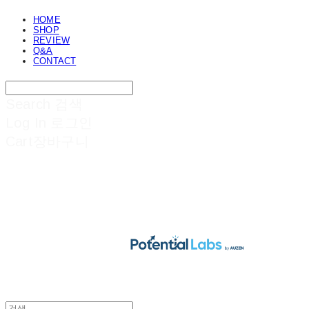
HOME
SHOP
REVIEW
Q&A
CONTACT
Search
검색
Log In
로그인
Cart
장바구니
POTENTIAL LABS