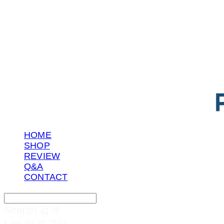
POTENTIAL LAB
HOME
SHOP
REVIEW
Q&A
CONTACT
Search
검색
Log In
로그인