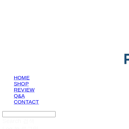
POTENTIAL LAB
HOME
SHOP
REVIEW
Q&A
CONTACT
Search
검색
Log In
로그인