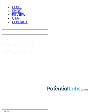
HOME
SHOP
REVIEW
Q&A
CONTACT
Search
검색
Log In
로그인
Cart
장바구니
POTENTIAL LABS