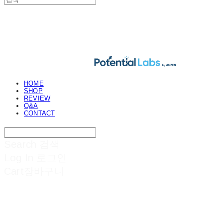
POTENTIAL LABS
HOME
SHOP
REVIEW
Q&A
CONTACT
Search
검색
Log In
로그인
Cart
장바구니
POTENTIAL LABS