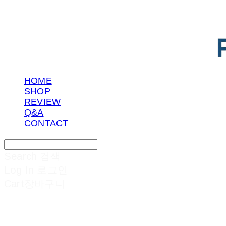
HOME
SHOP
REVIEW
Q&A
CONTACT
Search
검색
Log In
로그인
Cart
장바구니