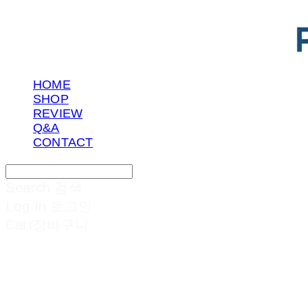
HOME
SHOP
REVIEW
Q&A
CONTACT
Search
검색
Log In
로그인
Cart
장바구니